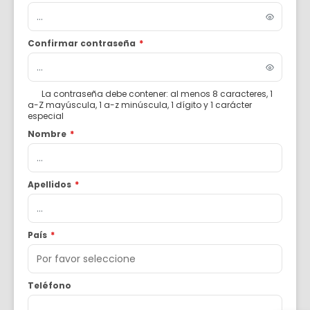
Confirmar contraseña
*
La contraseña debe contener: al menos 8 caracteres, 1
a-Z mayúscula, 1 a-z minúscula, 1 dígito y 1 carácter
especial
Nombre
*
Apellidos
*
País
*
Teléfono