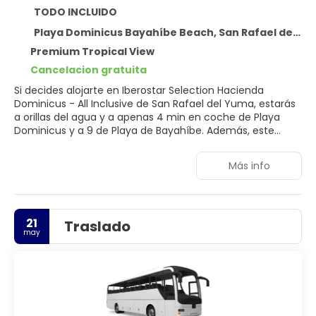
TODO INCLUIDO
Playa Dominicus Bayahíbe Beach, San Rafael del Yuma 23000
Premium Tropical View
Cancelacion gratuita
Si decides alojarte en Iberostar Selection Hacienda
Dominicus - All Inclusive de San Rafael del Yuma, estarás
a orillas del agua y a apenas 4 min en coche de Playa
Dominicus y a 9 de Playa de Bayahíbe. Además, este
alojamiento con todo incluido se encuentra a 24,6 km de
Puerto deportivo de Casa de Campo y a 24,9 km de
Más info
Puerto de La Romana.
Para un relax sin igual, nada como una visita al spa, que
ofrece masajes. Tras un día de sol en la playa privada,
21
Traslado
diviértete con instalaciones recreativas como una
may
discoteca y una piscina al aire libre. Encontrarás además
conexión a Internet wifi gratis, servicios de conserjería y
servicio de cuidado infantil (de pago).
Te sentirás como en tu propia casa en cualquiera de las
504 habitaciones con muebles diferentes, equipadas con