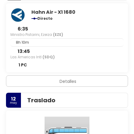
Hahn Air - X1 1680
Directo
6:35
Ministro Pistarini, Ezeiza
(EZE)
8h 10m
13:45
Las Americas Intl
(SDQ)
1 PC
Detalles
12
Traslado
may