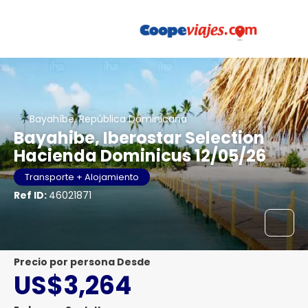
Bayahíbe, República Dominicana
Bayahibe, Iberostar Selection
Hacienda Dominicus 12/05/26
Transporte + Alojamiento
Ref ID:
46021871
precio por persona Desde
US$3,264