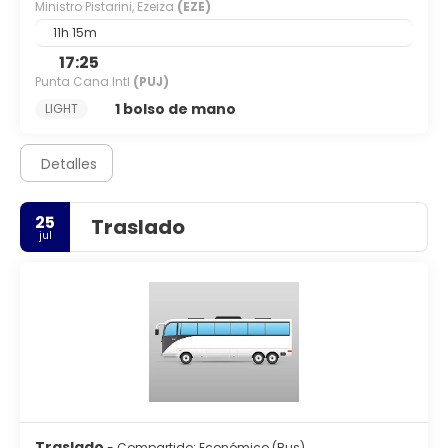
Ministro Pistarini, Ezeiza
(EZE)
11h 15m
17:25
Punta Cana Intl
(PUJ)
1 bolso de mano
LIGHT
Detalles
25
Traslado
jul
Traslado
- Compartido: Económico (Bus)