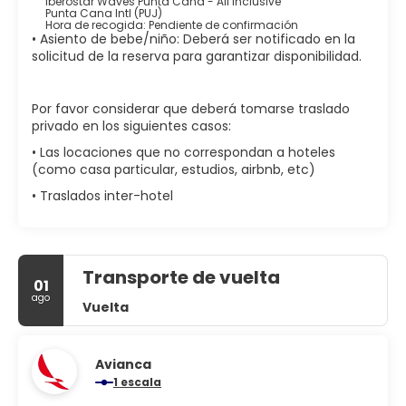
Iberostar Waves Punta Cana - All Inclusive
gratuitos y secadores de pelo.
Punta Cana Intl (PUJ)
Hora de recogida: Pendiente de confirmación
• Asiento de bebe/niño: Deberá ser notificado en la
Come algo en La Palapita, uno de los 8 restaurantes de
solicitud de la reserva para garantizar disponibilidad.
este alojamiento, o simplemente llama al servicio de
habitaciones con horario limitado. Relájate con un
refresco del bar junto a la piscina o de uno de los 2 bares
Por favor considerar que deberá tomarse traslado
con salón.
privado en los siguientes casos:
Tendrás tintorería, un servicio de recepción las 24 horas y
• Las locaciones que no correspondan a hoteles
atención multilingüe a tu disposición. Las instalaciones
(como casa particular, estudios, airbnb, etc)
para eventos de este alojamiento incluyen zona para
• Traslados inter-hotel
conferencias y 4 salas de reuniones. Hay un
aparcamiento con asistencia gratuito disponible.
Transporte de vuelta
01
ago
Vuelta
Avianca
1 escala