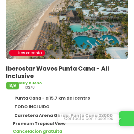
Nos encanta
Iberostar Waves Punta Cana - All
Inclusive
Muy bueno
8,9
10270
Punta Cana - a 15,7 km del centro
TODO INCLUIDO
Carretera Arena Gorda, Punta Cana 23000
Contacta con nosotros
Premium Tropical View
Cancelacion gratuita