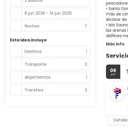
2 Adultos
pescadores
• Santo Do
6 jun 2026 - 14 jun 2026
más de cin
Alcázar de 
• Isla Saon
Noches
7
las arenas
Esta idea incluye
Más info
Destinos
1
Servici
Transporte
2
06
jun
Alojamientos
1
Transfers
2
Detalle