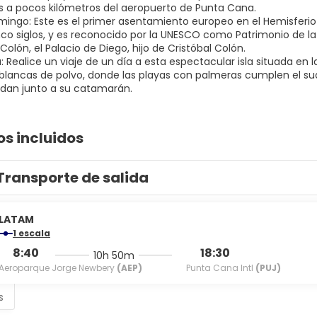
 a pocos kilómetros del aeropuerto de Punta Cana.
mingo: Este es el primer asentamiento europeo en el Hemisferio
co siglos, y es reconocido por la UNESCO como Patrimonio de la 
Colón, el Palacio de Diego, hijo de Cristóbal Colón.
a: Realice un viaje de un día a esta espectacular isla situada en 
 blancas de polvo, donde las playas con palmeras cumplen el sua
os incluidos
Transporte de salida
LATAM
1 escala
8:40
18:30
10h 50m
Aeroparque Jorge Newbery
(AEP)
Punta Cana Intl
(PUJ)
s