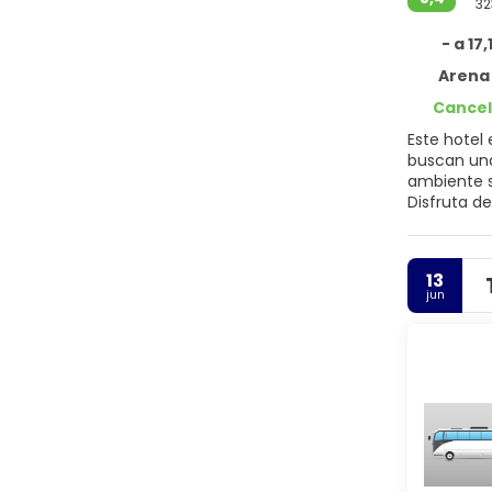
32
- a 17
Arena Gorda – 
Cancel
Este hotel 
buscan una
ambiente s
Disfruta de
gimnasio de última generación. ¿Y si encont
solo adulto
exclusivas.
13
jun