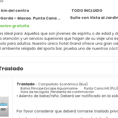
33
,1 km del centro
TODO INCLUIDO
Suite con Vista al Jardí
Macao. Punta Cana Provincia La Altagracia. Dominican Republic,
acion gratuita
es ideal para: Aquellos que son jóvenes de espíritu o de edad y 
 atención y un servicio superiores que hagan de su viaje una exp
olo para adultos. Nuestro único hotel Grand ofrece una gran v
l ambiente relajado del sports bar, prueba uno de nuestros cócte
raras ese lugar donde el descanso y la diversión van de la mano? Nuestro primer Grand
s es la mejor opción para disfrutar de variadas opciones culinar
Traslado
Traslado
- Compartido: Económico (Bus)
Bahia Principe Escape Aquamarine
Punta Cana Intl (PUJ)
Hora de recogida: Pendiente de confirmación
• Asiento de bebe/niño: Deberá ser notificado en la soli
Por favor considerar que deberá tomarse traslado priva