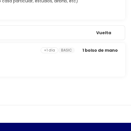
asa particular, estudios, airbnb, etc)
Vuelta
1 bolso de mano
+1 día
BASIC