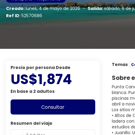
Creado:
lunes, 4 de mayo de 2026
-
Salida:
sábado, 6 de j
Ref ID:
52570686
Temas
C
precio por persona Desde
US$1,874
Sobre e
Punta Cana
En base a 2 adultos
blanca. Pu
piscinas m
abril a no
Consultar
Los sitios
• Altos de
ladera con 
Resumen del viaje
estudios de
• Juanillo