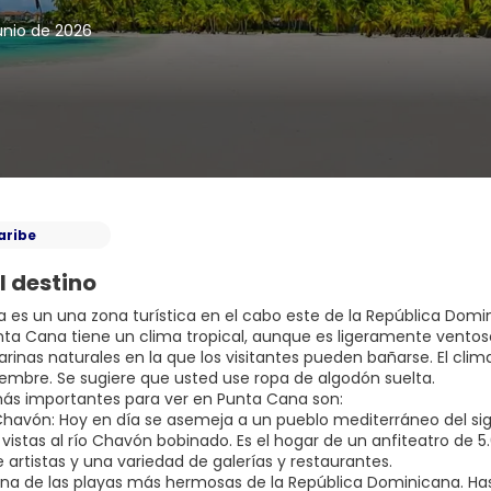
unio de 2026
aribe
l destino
 es un una zona turística en el cabo este de la República Domini
nta Cana tiene un clima tropical, aunque es ligeramente ventoso,
arinas naturales en la que los visitantes pueden bañarse. El cl
viembre. Se sugiere que usted use ropa de algodón suelta.
 más importantes para ver en Punta Cana son:
 Chavón: Hoy en día se asemeja a un pueblo mediterráneo del sig
vistas al río Chavón bobinado. Es el hogar de un anfiteatro de 5
 artistas y una variedad de galerías y restaurantes.
: Una de las playas más hermosas de la República Dominicana. 