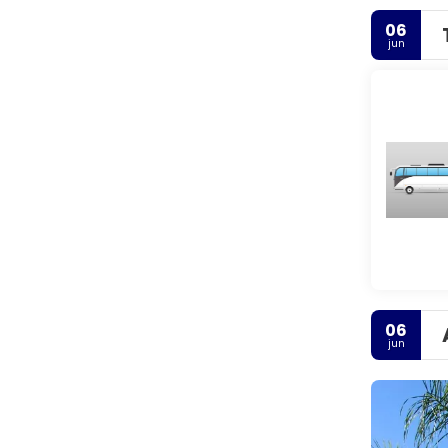
06
jun
06
jun