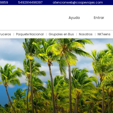
-9859
5492914496397
atencionweb@coopeviajes.com
Ayuda
Entrar
ruceros
Paquete Nacional
Grupales en Bus
Nosotros
NKTeens