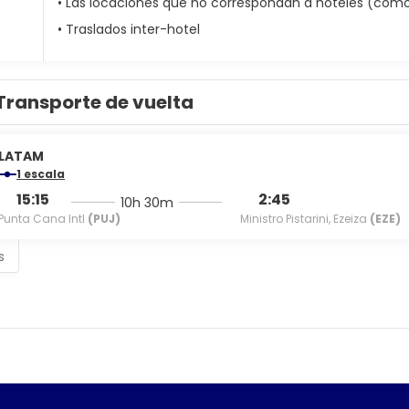
• Las locaciones que no correspondan a hoteles (como c
• Traslados inter-hotel
Transporte de vuelta
LATAM
1 escala
15:15
2:45
10h 30m
Punta Cana Intl
(PUJ)
Ministro Pistarini, Ezeiza
(EZE)
s