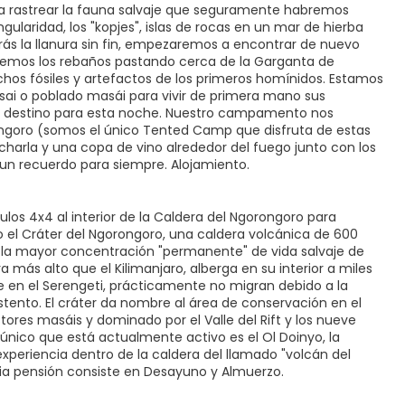
 rastrear la fauna salvaje que seguramente habremos
laridad, los "kopjes", islas de rocas en un mar de hierba
rás la llanura sin fin, empezaremos a encontrar de nuevo
eremos los rebaños pastando cerca de la Garganta de
os fósiles y artefactos de los primeros homínidos. Estamos
ai o poblado masái para vivir de primera mano sus
tro destino para esta noche. Nuestro campamento nos
ongoro (somos el único Tented Camp que disfruta de estas
 charla y una copa de vino alrededor del fuego junto con los
n recuerdo para siempre. Alojamiento.
los 4x4 al interior de la Caldera del Ngorongoro para
 el Cráter del Ngorongoro, una caldera volcánica de 600
 la mayor concentración "permanente" de vida salvaje de
 más alto que el Kilimanjaro, alberga en su interior a miles
ue en el Serengeti, prácticamente no migran debido a la
ento. El cráter da nombre al área de conservación en el
ores masáis y dominado por el Valle del Rift y los nueve
único que está actualmente activo es el Ol Doinyo, la
xperiencia dentro de la caldera del llamado "volcán del
dia pensión consiste en Desayuno y Almuerzo.