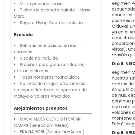
Régimen Pe
Visita poblado masái.
escuchado 
Ticket de avioneta Nairobi - Masai
donde les 
Mara.
pastores m
Seguro Flying Doctors incluido.
Olduvai, u
ya en el Á
Excluido
ancestrale
proporcion
Bebidas no incluidas en las
vistas), un
comidas.
masáis que
Visado no incluido.
Día 8: N
Propinas para guía, conductor,
etc. no incluidas.
Régimen Me
Tasas hoteleras no incluidas.
nuestro sa
No incluido ningún otro servicio
metros de 
África. El 
no especificado en el apartado de
de ñus, ceb
Incluye o Valores Añadidos.
continua p
que está s
Alojamientos previstos
volcanes d
montaña de
MASAI MARA OLENGOTI SAFARI
Edén", dir
CAMPS (Selección-Aéreo)
EKA NAIROBI (Selección-Aéreo)
Día 9: AR