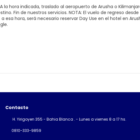
A la hora indicada, traslado al aeropuerto de Arusha o Kilimanja
tino. Fin de nuestros servicios. NOTA: El vuelo de regreso desde
s a esa hora, será necesario reservar Day Use en el hotel en A
gle.
Contacto
H. Yirigoyen 355 - Bahia Blanca . - Lunes a viernes 8 a 17 hs.
0810-333-9859