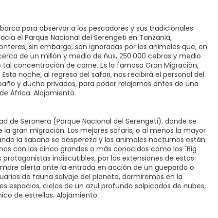
rca para observar a los pescadores y sus tradicionales
acia el Parque Nacional del Serengeti en Tanzania,
ronteras, sin embargo, son ignoradas por los animales que, en
 cerca de un millón y medio de ñus, 250.000 cebras y medio
 tal concentración de carne. Es la famosa Gran Migración,
a noche, al regreso del safari, nos recibirá el personal del
año y ducha privados, para poder relajarnos antes de una
de África. Alojamiento.
 de Seronera (Parque Nacional del Serengeti), donde se
la gran migración. Los mejores safaris, o al menos la mayor
ando la sabana se despereza y los animales nocturnos están
nos con los cinco grandes o más conocidos como los "Big
 protagonistas indiscutibles, por las extensiones de estas
empre alerta ante la entrada en acción de un guepardo o
rios de fauna salvaje del planeta, dormiremos en la
ndes espacios, cielos de un azul profundo salpicados de nubes,
co de estrellas. Alojamiento.