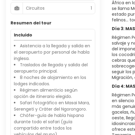
África en l
Circuitos
1
se llama M
estado puro
felinos... 
Resumen del tour
Día 3: MA
Incluido
Régimen Pe
salvaje y n
Asistencia a la llegada y salida en
del impone
el aeropuerto por personal de habla
los cocodr
inglesa.
cebras que
Traslados de llegada y salida del
sobrecoged
aeropuerto principal.
seguir los 
8 noches de alojamiento en los
Migración, 
lodges indicados.
Día 4: MA
Régimen alimenticio según
Régimen Pe
opción de itinerario elegido.
en silenci
Safari fotográfico en Masai Mara,
más genuino
Serengeti y Cráter del Ngorongoro.
gacelas, ñu
Chófer-guía de habla hispana
oeste, lle
durante todo el safari (guía
idiosincras
compartido entre todos los
ofrece est
vehículos del grupo).