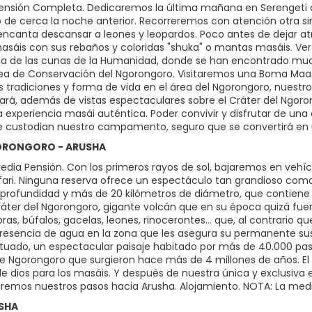
nsión Completa. Dedicaremos la última mañana en Serengeti a
de cerca la noche anterior. Recorreremos con atención otra singu
encanta descansar a leones y leopardos. Poco antes de dejar at
asáis con sus rebaños y coloridas "shuka" o mantas masáis. V
na de las cunas de la Humanidad, donde se han encontrado much
rea de Conservación del Ngorongoro. Visitaremos una Boma Maas
s tradiciones y forma de vida en el área del Ngorongoro, nues
ará, además de vistas espectaculares sobre el Cráter del Ngor
a experiencia masái auténtica. Poder convivir y disfrutar de una
 custodian nuestro campamento, seguro que se convertirá en u
GORONGORO - ARUSHA
dia Pensión. Con los primeros rayos de sol, bajaremos en vehícu
fari. Ninguna reserva ofrece un espectáculo tan grandioso como
profundidad y más de 20 kilómetros de diámetro, que contiene
Cráter del Ngorongoro, gigante volcán que en su época quizá fuera
ras, búfalos, gacelas, leones, rinocerontes… que, al contrario q
resencia de agua en la zona que les asegura su permanente sust
ituado, un espectacular paisaje habitado por más de 40.000 past
e Ngorongoro que surgieron hace más de 4 millones de años. El 
 dios para los masáis. Y después de nuestra única y exclusiva e
igiremos nuestros pasos hacia Arusha. Alojamiento. NOTA: La me
USHA