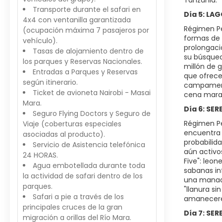
Tanzania.
Transporte durante el safari en
Día 5: LA
4x4 con ventanilla garantizada
Régimen Pe
(ocupación máxima 7 pasajeros por
formas de 
vehículo).
prolongaci
Tasas de alojamiento dentro de
su búsqued
los parques y Reservas Nacionales.
millón de 
Entradas a Parques y Reservas
que ofrece 
según itinerario.
campamento
Ticket de avioneta Nairobi - Masai
cena maravi
Mara.
Día 6: SE
Seguro Flying Doctors y Seguro de
Régimen Pe
Viaje (coberturas especiales
encuentra 
asociadas al producto).
probabilid
Servicio de Asistencia telefónica
aún activo
24 HORAS.
Five": leon
Agua embotellada durante toda
sabanas in
la actividad de safari dentro de los
una manada
parques.
"llanura si
Safari a pie a través de los
amaneceres
principales cruces de la gran
Día 7: S
migración a orillas del Río Mara.