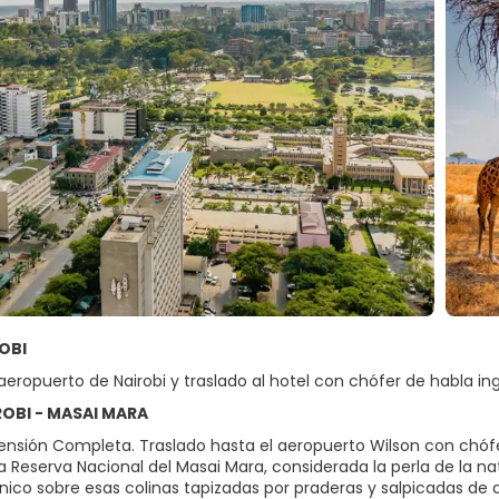
ROBI
aeropuerto de Nairobi y traslado al hotel con chófer de habla ing
IROBI - MASAI MARA
nsión Completa. Traslado hasta el aeropuerto Wilson con chófer 
 Reserva Nacional del Masai Mara, considerada la perla de la nat
nico sobre esas colinas tapizadas por praderas y salpicadas de 