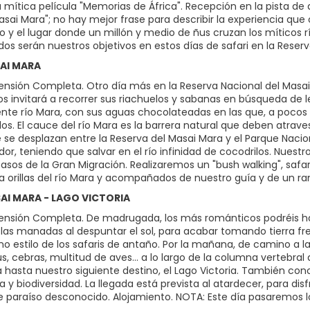
a mítica película "Memorias de África". Recepción en la pista de at
asai Mara"; no hay mejor frase para describir la experiencia que
 y el lugar donde un millón y medio de ñus cruzan los míticos rí
todos serán nuestros objetivos en estos días de safari en la Rese
SAI MARA
nsión Completa. Otro día más en la Reserva Nacional del Masai M
os invitará a recorrer sus riachuelos y sabanas en búsqueda de le
nte río Mara, con sus aguas chocolateadas en las que, a pocos
ilos. El cauce del río Mara es la barrera natural que deben atra
 se desplazan entre la Reserva del Masai Mara y el Parque Naci
or, teniendo que salvar en el río infinidad de cocodrilos. Nues
pasos de la Gran Migración. Realizaremos un "bush walking", safar
a orillas del río Mara y acompañados de nuestro guía y de un ran
SAI MARA - LAGO VICTORIA
nsión Completa. De madrugada, los más románticos podréis hac
o las manadas al despuntar el sol, para acabar tomando tierra 
 estilo de los safaris de antaño. Por la mañana, de camino a la 
s, cebras, multitud de aves… a lo largo de la columna vertebral 
ga hasta nuestro siguiente destino, el Lago Victoria. También co
ia y biodiversidad. La llegada está prevista al atardecer, para dis
e paraíso desconocido. Alojamiento. NOTA: Este día pasaremos lo