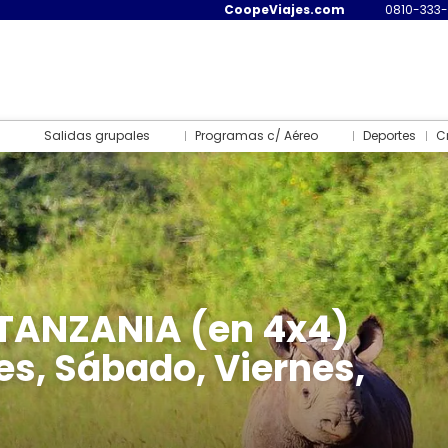
CoopeViajes.com
0810-333
Salidas grupales
Programas c/ Aéreo
Deportes
C
TANZANIA (en 4x4)
s, Sábado, Viernes,