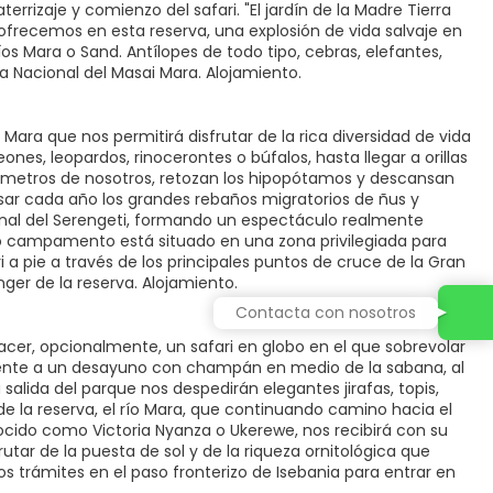
errizaje y comienzo del safari. "El jardín de la Madre Tierra
 ofrecemos en esta reserva, una explosión de vida salvaje en
os Mara o Sand. Antílopes de todo tipo, cebras, elefantes,
rva Nacional del Masai Mara. Alojamiento.
ara que nos permitirá disfrutar de la rica diversidad de vida
ones, leopardos, rinocerontes o búfalos, hasta llegar a orillas
 metros de nosotros, retozan los hipopótamos y descansan
vesar cada año los grandes rebaños migratorios de ñus y
onal del Serengeti, formando un espectáculo realmente
tro campamento está situado en una zona privilegiada para
i a pie a través de los principales puntos de cruce de la Gran
ger de la reserva. Alojamiento.
Contacta con nosotros
er, opcionalmente, un safari en globo en el que sobrevolar
frente a un desayuno con champán en medio de la sabana, al
salida del parque nos despedirán elegantes jirafas, topis,
de la reserva, el río Mara, que continuando camino hacia el
nocido como Victoria Nyanza o Ukerewe, nos recibirá con su
frutar de la puesta de sol y de la riqueza ornitológica que
s trámites en el paso fronterizo de Isebania para entrar en