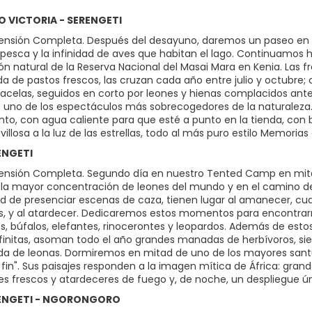
GO VICTORIA - SERENGETI
nsión Completa. Después del desayuno, daremos un paseo en ba
pesca y la infinidad de aves que habitan el lago. Continuamos h
ón natural de la Reserva Nacional del Masai Mara en Kenia. Las f
a de pastos frescos, las cruzan cada año entre julio y octubre;
gacelas, seguidos en corto por leones y hienas complacidos ante
uno de los espectáculos más sobrecogedores de la naturaleza. Est
, con agua caliente para que esté a punto en la tienda, con b
llosa a la luz de las estrellas, todo al más puro estilo Memorias 
RENGETI
nsión Completa. Segundo día en nuestro Tented Camp en mitad
la mayor concentración de leones del mundo y en el camino de 
ad de presenciar escenas de caza, tienen lugar al amanecer, cu
s, y al atardecer. Dedicaremos estos momentos para encontrar
es, búfalos, elefantes, rinocerontes y leopardos. Además de estos
finitas, asoman todo el año grandes manadas de herbívoros, si
 de leonas. Dormiremos en mitad de uno de los mayores santua
n fin". Sus paisajes responden a la imagen mítica de África: gra
 frescos y atardeceres de fuego y, de noche, un despliegue úni
ERENGETI - NGORONGORO