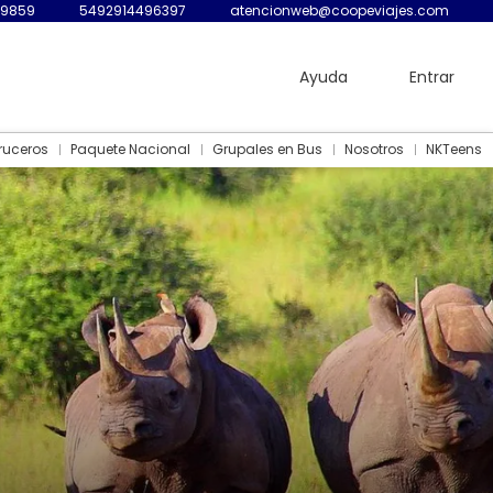
-9859
5492914496397
atencionweb@coopeviajes.com
Ayuda
Entrar
ruceros
Paquete Nacional
Grupales en Bus
Nosotros
NKTeens