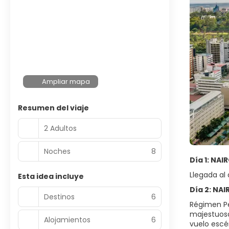
Ampliar mapa
Resumen del viaje
2 Adultos
Noches
8
Día 1: NAI
Llegada al 
Esta idea incluye
Día 2: NA
Destinos
6
Régimen Pe
majestuosa
Alojamientos
6
vuelo escé